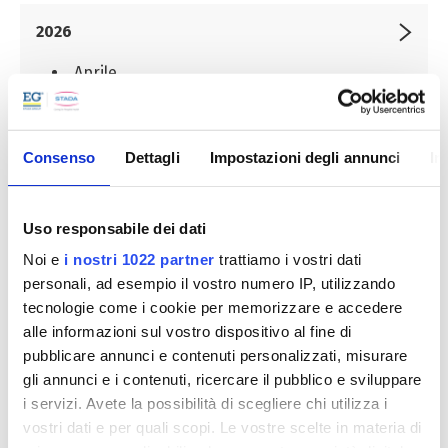
2026
Aprile
Consenso
Dettagli
Impostazioni degli annunci
In
2025
Uso responsabile dei dati
2024
Noi e
i nostri 1022 partner
trattiamo i vostri dati
personali, ad esempio il vostro numero IP, utilizzando
tecnologie come i cookie per memorizzare e accedere
alle informazioni sul vostro dispositivo al fine di
2023
pubblicare annunci e contenuti personalizzati, misurare
gli annunci e i contenuti, ricercare il pubblico e sviluppare
i servizi. Avete la possibilità di scegliere chi utilizza i
vostri dati e per quali scopi. Le vostre scelte in materia di
2021