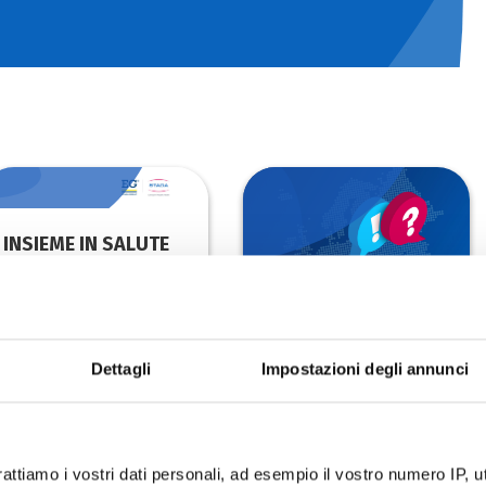
INSIEME IN SALUTE
Insieme in Salute
STADA HEALTH
Dettagli
Impostazioni degli annunci
REPORT
STADA Health Report
rattiamo i vostri dati personali, ad esempio il vostro numero IP, 