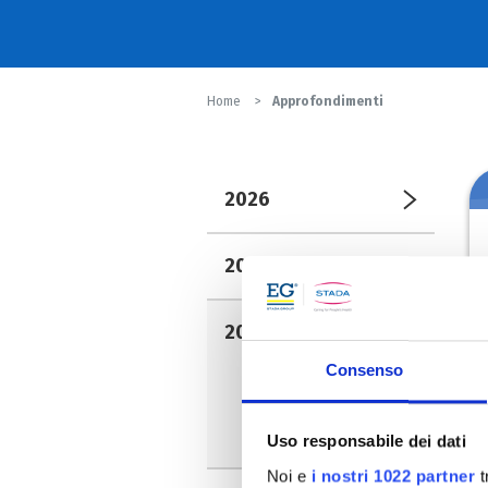
Home
Approfondimenti
2026
2025
2024
Consenso
Novembre
Giugno
Aprile
Uso responsabile dei dati
Noi e
i nostri 1022 partner
t