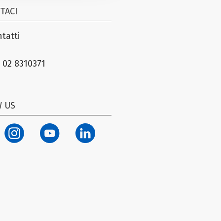
TACI
tatti
 02 8310371
 US