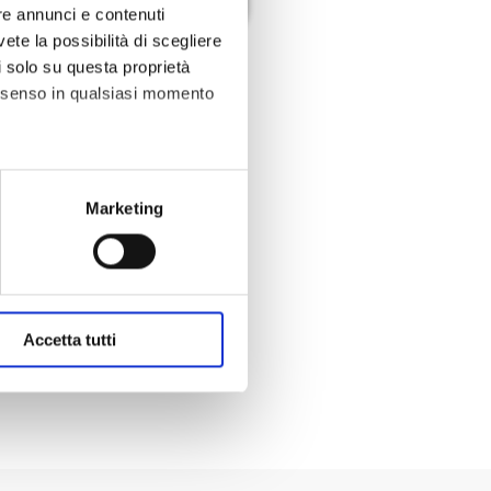
re annunci e contenuti
vete la possibilità di scegliere
li solo su questa proprietà
consenso in qualsiasi momento
alche metro,
Marketing
e specifiche (impronte
ezione dettagli
. Puoi
Accetta tutti
okie analitici non anonimi e
are pubblicità, anche
gestire o disabilitare i cookie
esto caso, la navigazione
ere la nostra Cookie Policy.