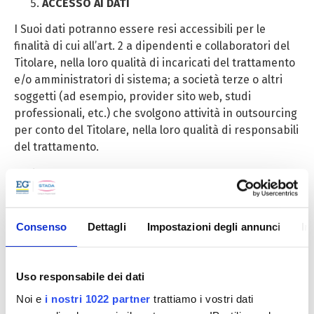
ACCESSO AI DATI
I Suoi dati potranno essere resi accessibili per le
finalità di cui all’art. 2 a dipendenti e collaboratori del
Titolare, nella loro qualità di incaricati del trattamento
e/o amministratori di sistema; a società terze o altri
soggetti (ad esempio, provider sito web, studi
professionali, etc.) che svolgono attività in outsourcing
per conto del Titolare, nella loro qualità di responsabili
del trattamento.
COMUNICAZIONE DEI DATI
I Suoi dati possono essere comunicati, anche senza
Suo consenso, per le finalità di cui sopra a organi di
Consenso
Dettagli
Impostazioni degli annunci
In
controllo, forze dell’ordine o magistratura che li
tratteranno, su loro espressa richiesta, in qualità di
autonomi titolari del trattamento per finalità
Uso responsabile dei dati
istituzionali e/o in forza di legge nel corso di indagini e
Noi e
i nostri 1022 partner
trattiamo i vostri dati
controlli.