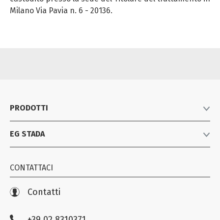
Milano Via Pavia n. 6 - 20136.
PRODOTTI
EG STADA
Listino prodotti
Farmaci equivalenti
Azienda
Consumer Healthcare
CONTATTACI
News
Biosimilari e specialistici
Iniziative
Contatti
Farmacovigilanza
+39 02 8310371
Compliance EG STADA