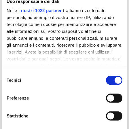
Uso responsabile dei dati
Noi e
i nostri 1022 partner
trattiamo i vostri dati
personali, ad esempio il vostro numero IP, utilizzando
tecnologie come i cookie per memorizzare e accedere
alle informazioni sul vostro dispositivo al fine di
pubblicare annunci e contenuti personalizzati, misurare
gli annunci e i contenuti, ricercare il pubblico e sviluppare
i servizi. Avete la possibilità di scegliere chi utilizza i
vostri dati e per quali scopi. Le vostre scelte in materia di
privacy sono applicabili solo su questa proprietà digitale
in cui avete effettuato le vostre scelte. È possibile
Selezione
modificare o revocare il proprio consenso in qualsiasi
Tecnici
del
momento dalla Dichiarazione sui cookie o facendo clic
consenso
sull'icona di attivazione della privacy.
PRODOTTI
Preferenze
Con il tuo consenso, vorremmo anche:
EG STADA
Listino prodotti
raccogliere informazioni sulla tua posizione
Statistiche
Farmaci equivalenti
geografica, con un'approssimazione di qualche
Azienda
metro,