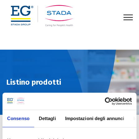
123
Listino prodotti
Consenso
Dettagli
Impostazioni degli annunci
In
Home
Prodotti
Listino prodotti