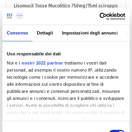
Lisomucil Tosse Mucolitico 750mg/15ml sciroppo
con zucchero - flacone da 200 ml
UNITÀ
FOGLIO
1
ILLUSTRATIVO
POSOLOGICA
Consenso
Dettagli
Impostazioni degli annunci
In
Lisomucil Tosse Mucolitico 750mg/15ml sciroppo
senza zucchero - flacone da 200 ml
Uso responsabile dei dati
Noi e
i nostri 1022 partner
trattiamo i vostri dati
UNITÀ
FOGLIO
1
ILLUSTRATIVO
POSOLOGICA
personali, ad esempio il vostro numero IP, utilizzando
tecnologie come i cookie per memorizzare e accedere
Medicinale non soggetto a prescrizione medica
alle informazioni sul vostro dispositivo al fine di
pubblicare annunci e contenuti personalizzati, misurare
Lisomucil Tosse Mucolitico
gli annunci e i contenuti, ricercare il pubblico e sviluppare
i servizi. Avete la possibilità di scegliere chi utilizza i
Bambini
vostri dati e per quali scopi. Le vostre scelte in materia di
privacy sono applicabili solo su questa proprietà digitale
Lisomucil Tosse Mucolitico Bambini 100mg/5ml
in cui avete effettuato le vostre scelte. È possibile
Selezione