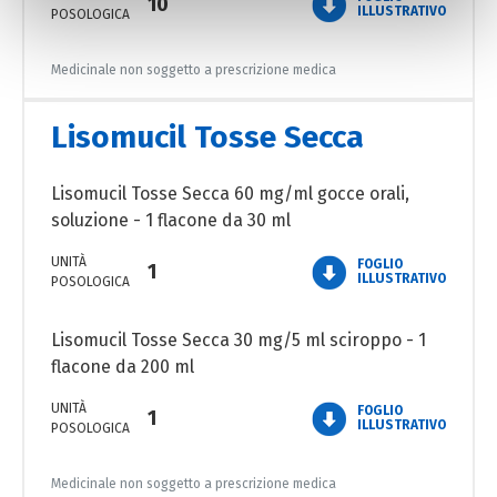
10
ILLUSTRATIVO
POSOLOGICA
effettuare analisi statistiche e per consentirci di inviare
pubblicità, anche personalizzata. Per accettare i cookie
Medicinale non soggetto a prescrizione medica
analitici e di profilazione, clicca su «Accetta tutti». Per
gestire o disabilitare i cookie clicca su «Personalizza».
Lisomucil Tosse Secca
Per chiudere il banner e rifiutarli clicca sul tasto
«RIFIUTA»; in questo caso, la navigazione proseguirà
esclusivamente con i cookie tecnici. Per maggiori
Lisomucil Tosse Secca 60 mg/ml gocce orali,
informazioni, ti invitiamo a leggere la nostra Cookie
soluzione - 1 flacone da 30 ml
Policy.
UNITÀ
FOGLIO
1
ILLUSTRATIVO
POSOLOGICA
Lisomucil Tosse Secca 30 mg/5 ml sciroppo - 1
flacone da 200 ml
UNITÀ
FOGLIO
1
ILLUSTRATIVO
POSOLOGICA
Medicinale non soggetto a prescrizione medica