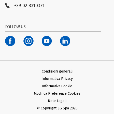
+39 02 8310371
Compliance EG STADA
Trasparenza
Codice Etico
FOLLOW US
Modello organizzativo ex D. Lgs. n. 231/01
Termini di Utilizzo Facebook e Instagram
Condizioni generali d’acquisto Ariba
Condizioni generali d’acquisto SAP
Informativa Privacy Fornitori
Informativa Privacy Farmacie Clienti
Condizioni generali
Informativa Privacy
Informativa Cookie
Modifica Preferenze Cookies
Note Legali
© Copyright EG Spa 2020