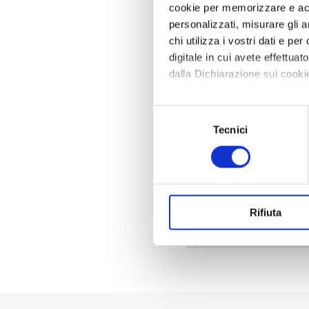
cookie per memorizzare e acce
personalizzati, misurare gli an
Inserisci l
chi utilizza i vostri dati e pe
digitale in cui avete effettua
dalla Dichiarazione sui cookie
Con il tuo consenso, vorrem
Selezione
raccogliere informazi
Tecnici
del
Identificare il tuo di
consenso
digitali).
Approfondisci come vengono el
modificare o ritirare il tuo 
Rifiuta
Utilizziamo cookie tecnici se
Hai dimentic
di profilazione, anche di terza
personalizzata. Per accettare i
clicca su «Personalizza». Per
proseguirà esclusivamente con