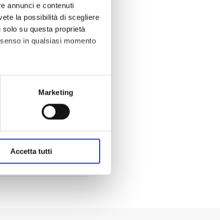
re annunci e contenuti
vete la possibilità di scegliere
a il tuo account
li solo su questa proprietà
consenso in qualsiasi momento
alche metro,
Marketing
A
e specifiche (impronte
ezione dettagli
. Puoi
TI
Accetta tutti
okie analitici non anonimi e
are pubblicità, anche
gestire o disabilitare i cookie
esto caso, la navigazione
ere la nostra Cookie Policy.