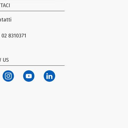
TACI
tatti
 02 8310371
 US