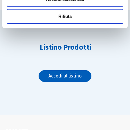
dalla Dichiarazione sui cookie.
Utilizziamo cookie tecnici sempre attivi e necessari al
Rifiuta
funzionamento del sito web, nonché cookie analitici non
anonimi e di profilazione, anche di terza parte, per
effettuare analisi statistiche e per consentirci di inviare
pubblicità, anche personalizzata. Per accettare i cookie
Listino Prodotti
analitici e di profilazione, clicca su «Accetta tutti». Per
gestire o disabilitare i cookie clicca su «Personalizza».
Per chiudere il banner e rifiutarli clicca sul tasto
«RIFIUTA»; in questo caso, la navigazione proseguirà
Accedi al listino
esclusivamente con i cookie tecnici. Per maggiori
informazioni, ti invitiamo a leggere la nostra Cookie
Policy.