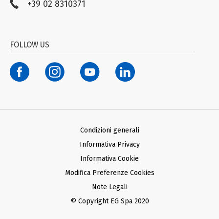
+39 02 8310371
Compliance EG STADA
Trasparenza
Codice Etico
FOLLOW US
Modello organizzativo ex D. Lgs. n. 231/01
Termini di Utilizzo Facebook e Instagram
Condizioni generali d’acquisto Ariba
Condizioni generali d’acquisto SAP
Informativa Privacy Fornitori
Informativa Privacy Farmacie Clienti
Condizioni generali
Informativa Privacy
Informativa Cookie
Modifica Preferenze Cookies
Note Legali
© Copyright EG Spa 2020