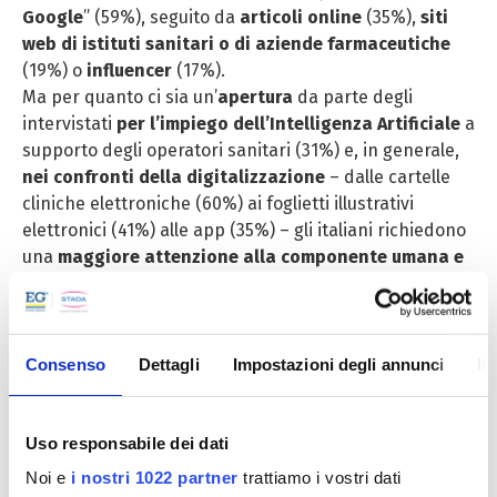
Google
” (59%), seguito da
articoli online
(35%),
siti
web di istituti sanitari o di aziende farmaceutiche
(19%) o
influencer
(17%).
Ma per quanto ci sia un’
apertura
da parte degli
intervistati
per l’impiego dell’Intelligenza Artificiale
a
supporto degli operatori sanitari (31%) e, in generale,
nei confronti della digitalizzazione
– dalle cartelle
cliniche elettroniche (60%) ai foglietti illustrativi
elettronici (41%) alle app (35%) – gli italiani richiedono
una
maggiore attenzione alla componente umana e
relazionale dell’assistenza (oltre il 40%)
e un
approccio olistico alla cura
(36%), che tenga conto
della salute sia fisica che mentale del paziente.
Consenso
Dettagli
Impostazioni degli annunci
In
Gii Italiani e la solitudine
La salute mentale è un altro dei temi su cui si è
concentrato lo STADA Health Report.
Oltre 1 italiano
Uso responsabile dei dati
su 2
(57%)
soffre di solitudine
(di contro il 52% degli
Noi e
i nostri 1022 partner
trattiamo i vostri dati
Europei) e il
20% di
burnout
: problematiche che