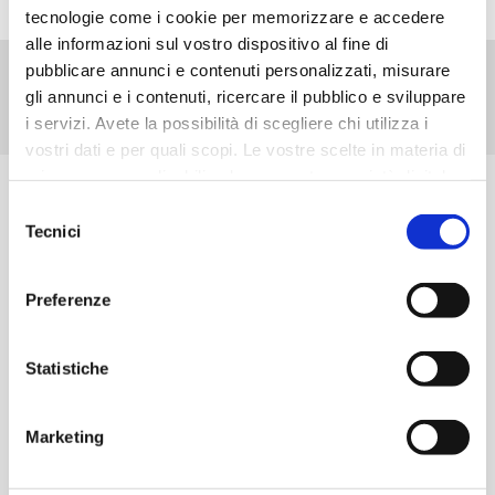
tecnologie come i cookie per memorizzare e accedere
alle informazioni sul vostro dispositivo al fine di
pubblicare annunci e contenuti personalizzati, misurare
gli annunci e i contenuti, ricercare il pubblico e sviluppare
i servizi. Avete la possibilità di scegliere chi utilizza i
vostri dati e per quali scopi. Le vostre scelte in materia di
privacy sono applicabili solo su questa proprietà digitale
in cui avete effettuato le vostre scelte. È possibile
Selezione
PRODOTTI
modificare o revocare il proprio consenso in qualsiasi
Tecnici
del
momento dalla Dichiarazione sui cookie o facendo clic
consenso
EG STADA
sull'icona di attivazione della privacy.
Listino prodotti
Preferenze
Farmaci equivalenti
Con il tuo consenso, vorremmo anche:
Azienda
Consumer Healthcare
CONTATTACI
raccogliere informazioni sulla tua posizione
Statistiche
News
Biosimilari e specialistici
geografica, con un'approssimazione di qualche
Iniziative
Contatti
metro,
Marketing
Farmacovigilanza
Identificare il tuo dispositivo, scansionandolo
+39 02 8310371
Compliance EG STADA
attivamente alla ricerca di caratteristiche specifiche