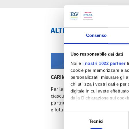
ALTRE NEWS
Consenso
Uso responsabile dei dati
Noi e
i nostri 1022 partner
t
cookie per memorizzare e acce
09
CARING FOR PEOPLE'S HEALTH
personalizzati, misurare gli an
Lug
chi utilizza i vostri dati e pe
Per le Persone, per il benessere di
digitale in cui avete effettua
ciascuno di noi, la sicurezza di un
dalla Dichiarazione sui cookie
partner affidabile, pronto alle attuali
e future sfide della Salute.
Con il tuo consenso, vorrem
Selezione
raccogliere informazi
Tecnici
del
Identificare il tuo di
consenso