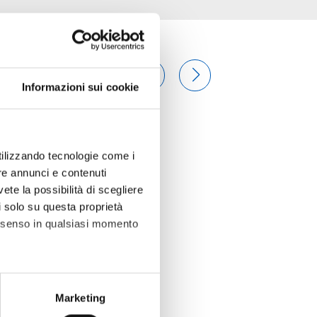
Informazioni sui cookie
utilizzando tecnologie come i
re annunci e contenuti
vete la possibilità di scegliere
li solo su questa proprietà
consenso in qualsiasi momento
alche metro,
Marketing
e specifiche (impronte