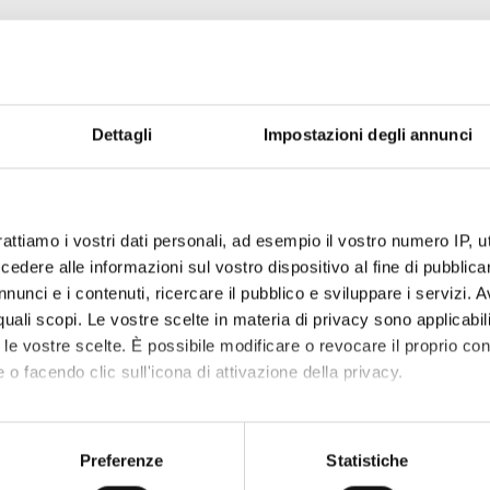
Dettagli
Impostazioni degli annunci
rattiamo i vostri dati personali, ad esempio il vostro numero IP, 
dere alle informazioni sul vostro dispositivo al fine di pubblica
nunci e i contenuti, ricercare il pubblico e sviluppare i servizi. A
r quali scopi. Le vostre scelte in materia di privacy sono applicabi
to le vostre scelte. È possibile modificare o revocare il proprio 
 o facendo clic sull'icona di attivazione della privacy.
mo anche:
oni sulla tua posizione geografica, con un'approssimazione di qu
Preferenze
Statistiche
spositivo, scansionandolo attivamente alla ricerca di caratteristich