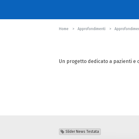
Home
Approfondimenti
Approfondimen
Un progetto dedicato a pazienti e 
SCOPRI DI PIÙ
Slider News Testata