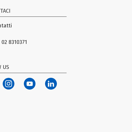
TACI
tatti
 02 8310371
 US