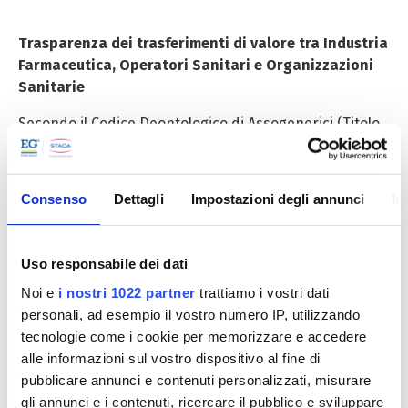
Trasparenza dei trasferimenti di valore tra Industria
Farmaceutica, Operatori Sanitari e Organizzazioni
Sanitarie
Secondo il Codice Deontologico di Assogenerici (Titolo
V art.1.1) ogni Azienda farmaceutica deve documentare
e rendere pubblici ogni anno attraverso un apposito
Modello i trasferimenti di valori effettuati direttamente
Consenso
Dettagli
Impostazioni degli annunci
In
o indirettamente con gli Operatori Sanitari e con le
Organizzazioni Sanitarie.
Uso responsabile dei dati
EG SpA, presente nel panorama farmaceutico italiano
da 25 anni, ha deciso di operare rispettando e
Noi e
i nostri 1022 partner
trattiamo i vostri dati
soddisfacendo la continua richiesta di trasparenza da
personali, ad esempio il vostro numero IP, utilizzando
parte della società nei confronti di una attività che
tecnologie come i cookie per memorizzare e accedere
vede in gioco grandi interessi scientifici ed economici.
alle informazioni sul vostro dispositivo al fine di
pubblicare annunci e contenuti personalizzati, misurare
Per informazioni o segnalazioni
gli annunci e i contenuti, ricercare il pubblico e sviluppare