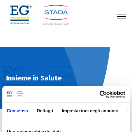
123
Insieme in Salute
Consenso
Dettagli
Impostazioni degli annunci
In
Home
Approfondimenti
Approfondimenti
Uso responsabile dei dati