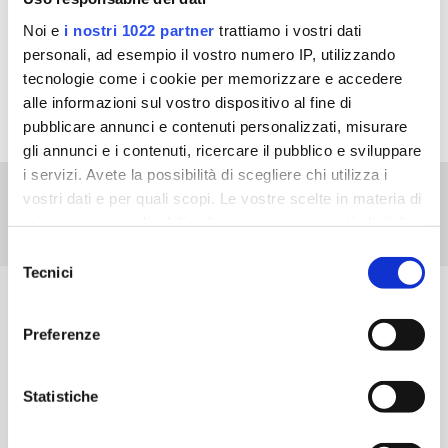
Noi e
i nostri 1022 partner
trattiamo i vostri dati
Insieme in Salute
personali, ad esempio il vostro numero IP, utilizzando
tecnologie come i cookie per memorizzare e accedere
Infografica Agenda Pressione EG STADA
alle informazioni sul vostro dispositivo al fine di
pubblicare annunci e contenuti personalizzati, misurare
gli annunci e i contenuti, ricercare il pubblico e sviluppare
i servizi. Avete la possibilità di scegliere chi utilizza i
vostri dati e per quali scopi. Le vostre scelte in materia di
privacy sono applicabili solo su questa proprietà digitale
in cui avete effettuato le vostre scelte. È possibile
Selezione
modificare o revocare il proprio consenso in qualsiasi
Tecnici
del
momento dalla Dichiarazione sui cookie o facendo clic
consenso
sull'icona di attivazione della privacy.
PRODOTTI
Preferenze
Con il tuo consenso, vorremmo anche:
EG STADA
Listino prodotti
raccogliere informazioni sulla tua posizione
Statistiche
Farmaci equivalenti
geografica, con un'approssimazione di qualche
Azienda
Consumer Healthcare
metro,
CONTATTACI