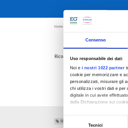
Home
Approfondimenti
Approfondimen
Consenso
Riconoscimento da Fondazione O
Uso responsabile dei dati
Noi e
i nostri 1022 partner
t
cookie per memorizzare e acce
SCOPRI DI PIÙ
personalizzati, misurare gli an
chi utilizza i vostri dati e pe
digitale in cui avete effettua
dalla Dichiarazione sui cookie
Con il tuo consenso, vorrem
Selezione
Slider News Testata
raccogliere informazi
Tecnici
del