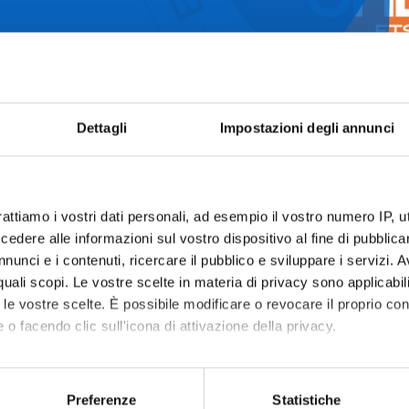
ti
Dettagli
Impostazioni degli annunci
NDA
rattiamo i vostri dati personali, ad esempio il vostro numero IP, 
dere alle informazioni sul vostro dispositivo al fine di pubblica
nunci e i contenuti, ricercare il pubblico e sviluppare i servizi. A
r quali scopi. Le vostre scelte in materia di privacy sono applicabi
to le vostre scelte. È possibile modificare o revocare il proprio 
 o facendo clic sull'icona di attivazione della privacy.
mo anche:
oni sulla tua posizione geografica, con un'approssimazione di qu
Preferenze
Statistiche