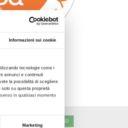
Informazioni sui cookie
utilizzando tecnologie come i
re annunci e contenuti
vete la possibilità di scegliere
li solo su questa proprietà
consenso in qualsiasi momento
alche metro,
Marketing