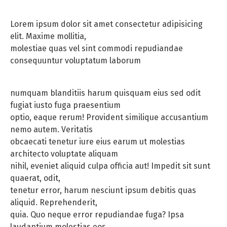
Lorem ipsum dolor sit amet consectetur adipisicing
elit. Maxime mollitia,
molestiae quas vel sint commodi repudiandae
consequuntur voluptatum laborum
numquam blanditiis harum quisquam eius sed odit
fugiat iusto fuga praesentium
optio, eaque rerum! Provident similique accusantium
nemo autem. Veritatis
obcaecati tenetur iure eius earum ut molestias
architecto voluptate aliquam
nihil, eveniet aliquid culpa officia aut! Impedit sit sunt
quaerat, odit,
tenetur error, harum nesciunt ipsum debitis quas
aliquid. Reprehenderit,
quia. Quo neque error repudiandae fuga? Ipsa
laudantium molestias eos