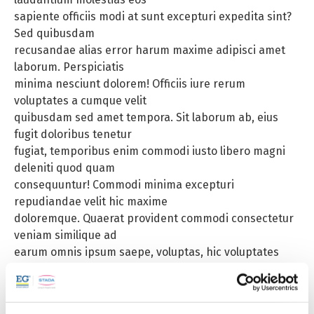
sapiente officiis modi at sunt excepturi expedita sint?
Sed quibusdam
recusandae alias error harum maxime adipisci amet
laborum. Perspiciatis
minima nesciunt dolorem! Officiis iure rerum
voluptates a cumque velit
quibusdam sed amet tempora. Sit laborum ab, eius
fugit doloribus tenetur
fugiat, temporibus enim commodi iusto libero magni
deleniti quod quam
consequuntur! Commodi minima excepturi
repudiandae velit hic maxime
doloremque. Quaerat provident commodi consectetur
veniam similique ad
earum omnis ipsum saepe, voluptas, hic voluptates
pariatur est explicabo
fugiat, dolorum eligendi quam cupiditate excepturi
mollitia maiores labore