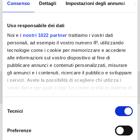
suscipit quas? Nulla, placeat. Voluptatem quaerat non
Consenso
Dettagli
Impostazioni degli annunci
In
architecto ab laudantium
modi minima sunt esse temporibus sint culpa,
recusandae aliquam numquam
Uso responsabile dei dati
totam ratione voluptas quod exercitationem fuga.
Noi e
i nostri 1022 partner
trattiamo i vostri dati
Possimus quis earum veniam
personali, ad esempio il vostro numero IP, utilizzando
quasi aliquam eligendi, placeat qui corporis!
tecnologie come i cookie per memorizzare e accedere
alle informazioni sul vostro dispositivo al fine di
pubblicare annunci e contenuti personalizzati, misurare
gli annunci e i contenuti, ricercare il pubblico e sviluppare
i servizi. Avete la possibilità di scegliere chi utilizza i
vostri dati e per quali scopi. Le vostre scelte in materia di
privacy sono applicabili solo su questa proprietà digitale
in cui avete effettuato le vostre scelte. È possibile
Selezione
modificare o revocare il proprio consenso in qualsiasi
Tecnici
del
momento dalla Dichiarazione sui cookie o facendo clic
consenso
sull'icona di attivazione della privacy.
ALTRE NEWS
Preferenze