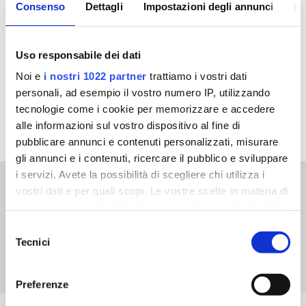
Consenso
Dettagli
Impostazioni degli annunci
In
In questa sezione
troverai la formazione a te riservata,
tra webinar, manuali e corsi FAD.
Uso responsabile dei dati
Noi e
i nostri 1022 partner
trattiamo i vostri dati
personali, ad esempio il vostro numero IP, utilizzando
SCOPRI DI PIÙ
tecnologie come i cookie per memorizzare e accedere
alle informazioni sul vostro dispositivo al fine di
pubblicare annunci e contenuti personalizzati, misurare
gli annunci e i contenuti, ricercare il pubblico e sviluppare
i servizi. Avete la possibilità di scegliere chi utilizza i
vostri dati e per quali scopi. Le vostre scelte in materia di
Slider news testata medici
privacy sono applicabili solo su questa proprietà digitale
in cui avete effettuato le vostre scelte. È possibile
Selezione
modificare o revocare il proprio consenso in qualsiasi
Tecnici
del
momento dalla Dichiarazione sui cookie o facendo clic
consenso
sull'icona di attivazione della privacy.
Preferenze
Con il tuo consenso, vorremmo anche: