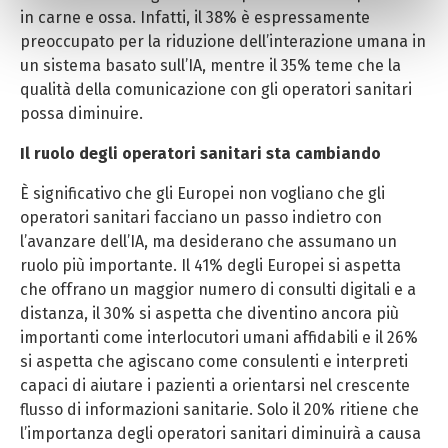
anonimi e di profilazione, anche di terza parte, per
in carne e ossa. Infatti, il 38% è espressamente
effettuare analisi statistiche e per consentirci di inviare
preoccupato per la riduzione dell’interazione umana in
pubblicità, anche personalizzata. Per accettare i cookie
un sistema basato sull’IA, mentre il 35% teme che la
analitici e di profilazione, clicca su «Accetta tutti». Per
qualità della comunicazione con gli operatori sanitari
gestire o disabilitare i cookie clicca su «Personalizza».
possa diminuire.
Per chiudere il banner e rifiutarli clicca sul tasto
«RIFIUTA»; in questo caso, la navigazione proseguirà
Il ruolo degli operatori sanitari sta cambiando
esclusivamente con i cookie tecnici. Per maggiori
È significativo che gli Europei non vogliano che gli
informazioni, ti invitiamo a leggere la nostra Cookie
operatori sanitari facciano un passo indietro con
Policy.
l’avanzare dell’IA, ma desiderano che assumano un
ruolo più importante. Il 41% degli Europei si aspetta
che offrano un maggior numero di consulti digitali e a
distanza, il 30% si aspetta che diventino ancora più
importanti come interlocutori umani affidabili e il 26%
si aspetta che agiscano come consulenti e interpreti
capaci di aiutare i pazienti a orientarsi nel crescente
flusso di informazioni sanitarie. Solo il 20% ritiene che
l’importanza degli operatori sanitari diminuirà a causa