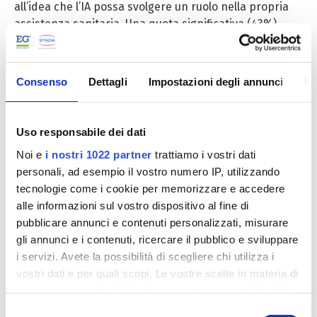
all’idea che l’IA possa svolgere un ruolo nella propria
assistenza sanitaria. Una quota significativa (43%)
sarebbe persino disposta a rendere la propria cartella
clinica accessibile all’IA per migliorare la diagnosi, la
prevenzione o il trattamento, mentre il 49% si fida già,
Consenso
Dettagli
Impostazioni degli annunci
In
o sarebbe disposto a fidarsi, di una diagnosi fornita
dall’IA.
Uso responsabile dei dati
“
Il dibattito sui pazienti consapevoli e autonomi sta
accelerando, e l’IA sta spingendo questo sviluppo in
Noi e
i nostri 1022 partner
trattiamo i vostri dati
avanti a una velocità nettamente superiore
,” spiega il
personali, ad esempio il vostro numero IP, utilizzando
CEO STADA, Peter Goldschmidt. “
Gli Europei non sono
tecnologie come i cookie per memorizzare e accedere
più semplicemente pazienti in attesa in una fila. Sono
alle informazioni sul vostro dispositivo al fine di
partecipanti attivi che combinano azione personale,
pubblicare annunci e contenuti personalizzati, misurare
strumenti digitali e consulenza professionale in qualcosa
gli annunci e i contenuti, ricercare il pubblico e sviluppare
di nuovo. Tutti gli operatori del settore sanitario
i servizi. Avete la possibilità di scegliere chi utilizza i
dovranno adattarsi e agire in risposta a questi
vostri dati e per quali scopi. Le vostre scelte in materia di
cambiamenti
”.
privacy sono applicabili solo su questa proprietà digitale
in cui avete effettuato le vostre scelte. È possibile
Selezione