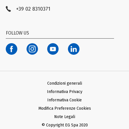
Farmacovigilanza
+39 02 8310371
Compliance EG STADA
Trasparenza
Codice Etico
FOLLOW US
Modello organizzativo ex D. Lgs. n. 231/01
Termini di Utilizzo Facebook e Instagram
Condizioni generali d’acquisto Ariba
Condizioni generali d’acquisto SAP
Informativa Privacy Fornitori
Informativa Privacy Farmacie Clienti
Condizioni generali
Informativa Privacy
Informativa Cookie
Modifica Preferenze Cookies
Note Legali
© Copyright EG Spa 2020