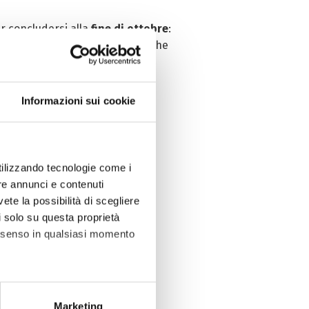
r concludersi alla
fine di ottobre
:
edici
e non mancheranno anche
Informazioni sui cookie
Roma, presso il Ministero della
utilizzando tecnologie come i
re annunci e contenuti
vete la possibilità di scegliere
li solo su questa proprietà
consenso in qualsiasi momento
alche metro,
Marketing