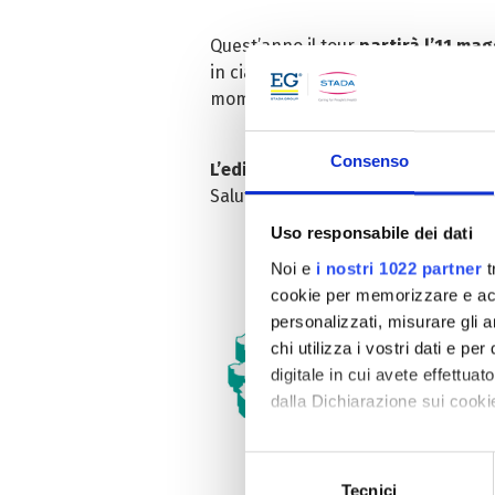
Quest’anno il tour
partirà l’11 mag
in ciascuna tappa i cittadini saran
momenti di convivialità e aggregazi
Consenso
L’edizione 2024 sarà presentata 
Salute.
Uso responsabile dei dati
Noi e
i nostri 1022 partner
t
cookie per memorizzare e acce
personalizzati, misurare gli an
chi utilizza i vostri dati e pe
digitale in cui avete effettua
dalla Dichiarazione sui cookie
Con il tuo consenso, vorrem
Selezione
raccogliere informazi
Tecnici
del