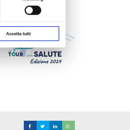
e specifiche (impronte
ezione dettagli
. Puoi
Accetta tutti
okie analitici non anonimi e
are pubblicità, anche
gestire o disabilitare i cookie
esto caso, la navigazione
ere la nostra Cookie Policy.