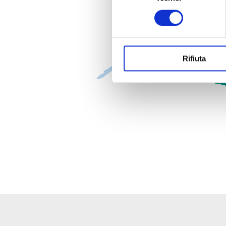
Identificare il tuo di
consenso
digitali).
Approfondisci come vengono el
modificare o ritirare il tuo 
Rifiuta
Utilizziamo cookie tecnici se
di profilazione, anche di terza
personalizzata. Per accettare i
clicca su «Personalizza». Per
proseguirà esclusivamente con