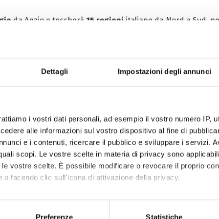
gio
da Anzio e toccherà
15 regioni
italiane da Nord a Sud, pe
no accolti da un
truck hospitality
attrezzato con
ambulatori m
one con attività sportive e ludiche.
Dettagli
Impostazioni degli annunci
giovedì 9 maggio
, in occasione di una
conferenza stampa
a 
rattiamo i vostri dati personali, ad esempio il vostro numero IP, 
dere alle informazioni sul vostro dispositivo al fine di pubblica
nunci e i contenuti, ricercare il pubblico e sviluppare i servizi. A
r quali scopi. Le vostre scelte in materia di privacy sono applicabi
to le vostre scelte. È possibile modificare o revocare il proprio 
 o facendo clic sull'icona di attivazione della privacy.
mo anche:
oni sulla tua posizione geografica, con un'approssimazione di qu
Preferenze
Statistiche