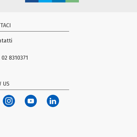
TACI
tatti
 02 8310371
 US