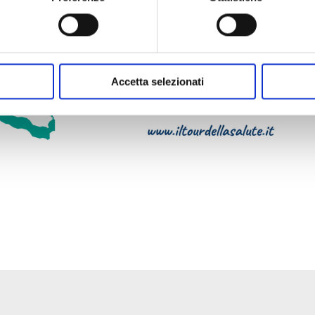
spositivo, scansionandolo attivamente alla ricerca di caratteristich
aborati i tuoi dati personali e imposta le tue preferenze nella
s
consenso in qualsiasi momento dalla Dichiarazione sui cookie.
Accetta selezionati
mpre attivi e necessari al funzionamento del sito web, nonché co
 parte, per effettuare analisi statistiche e per consentirci di invi
 cookie analitici e di profilazione, clicca su «Accetta tutti». Per 
 chiudere il banner e rifiutarli clicca sul tasto «RIFIUTA»; in qu
 i cookie tecnici. Per maggiori informazioni, ti invitiamo a legg