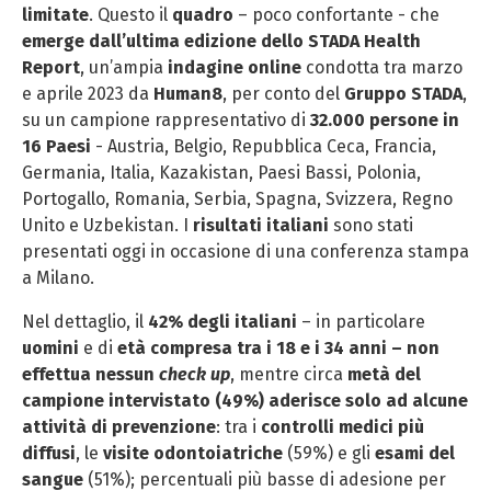
limitate
. Questo il
quadro
– poco confortante - che
emerge dall’ultima edizione dello STADA Health
Report
, un’ampia
indagine online
condotta tra marzo
e aprile 2023 da
Human8
, per conto del
Gruppo STADA
,
su un campione rappresentativo di
32.000 persone in
16 Paesi
- Austria, Belgio, Repubblica Ceca, Francia,
Germania, Italia, Kazakistan, Paesi Bassi, Polonia,
Portogallo, Romania, Serbia, Spagna, Svizzera, Regno
Unito e Uzbekistan. I
risultati italiani
sono stati
presentati oggi in occasione di una conferenza stampa
a Milano.
Nel dettaglio, il
42% degli italiani
– in particolare
uomini
e di
età compresa tra i 18 e i 34 anni – non
effettua nessun
check up
, mentre circa
metà del
campione intervistato (49%) aderisce solo ad alcune
attività di prevenzione
: tra i
controlli medici più
diffusi
, le
visite odontoiatriche
(59%) e gli
esami del
sangue
(51%); percentuali più basse di adesione per