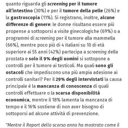
quanto riguarda gli
screening
per il tumore
all’intestino
(30%) e per il
tumore della pelle
(26%) e
la
gastroscopia
(11%). Si registrano, inoltre,
alcune
differenze di genere
: le donne risultano essere più
propense a sottoporsi a visite ginecologiche (69%) o a
programmi di
screening
per il tumore alla mammella
(66%), mentre poco più di 4 italiani su 10 di età
superiore ai 55 anni (42%) partecipa a
screening
della
prostata e
solo il 9% degli uomini
si sottopone a
controlli per il tumore ai testicoli. Ma quali
sono gli
ostacoli
che impediscono una più ampia adesione ai
controlli sanitari? Per il
29% degli intervistati
la causa
principale è la
mancanza di conoscenza
di quali
controlli effettuare o la
scarsa disponibilità
economica
, mentre il 18% lamenta la mancanza di
tempo e il 16% sostiene di non aver bisogno di
sottoporsi ad alcune attività di prevenzione.
"Mentre il Report dello scorso anno ha mostrato come il