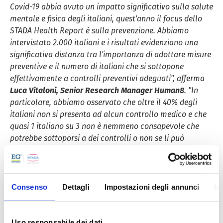
Covid-19 abbia avuto un impatto significativo sulla salute
mentale e fisica degli italiani, quest'anno il focus dello
STADA Health Report è sulla prevenzione. Abbiamo
intervistato 2.000 italiani e i risultati evidenziano una
significativa distanza tra l'importanza di adottare misure
preventive e il numero di italiani che si sottopone
effettivamente a controlli preventivi adeguati", afferma
Luca Vitaloni, Senior Research Manager Human8
. "In
particolare, abbiamo osservato che oltre il 40% degli
italiani non si presenta ad alcun controllo medico e che
quasi 1 italiano su 3 non è nemmeno consapevole che
potrebbe sottoporsi a dei controlli o non se li può
permettere. Siamo davvero grati della partnership con il
Gruppo STADA e auspichiamo che i dati di questa ricerca
contribuiscano ulteriormente alla mission dell'azienda di
prendersi cura della salute delle persone."
Consenso
Dettagli
Impostazioni degli annunci
In
Non ci sono, però, solo dati scoraggianti: il Report
evidenzia anche
alcuni risultati positivi
.
Uso responsabile dei dati