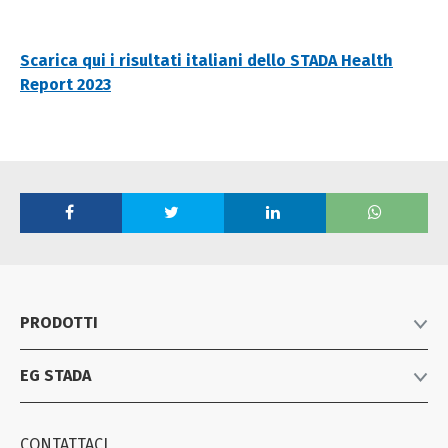
Scarica qui i risultati italiani dello STADA Health
Report 2023
PRODOTTI
EG STADA
Listino prodotti
Farmaci equivalenti
Azienda
Consumer Healthcare
CONTATTACI