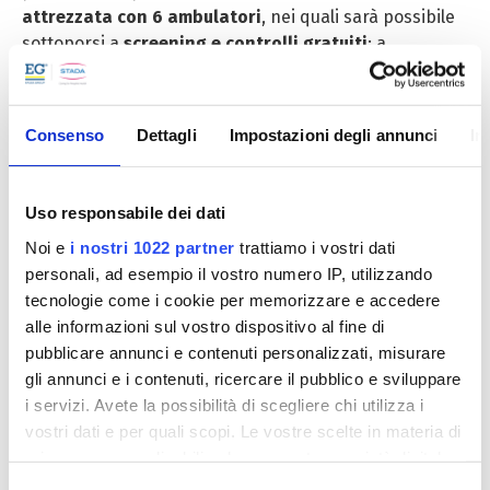
attrezzata con 6 ambulatori
, nei quali sarà possibile
sottoporsi a
screening e controlli gratuiti
: a
disposizione dei cittadini ci saranno un
cardiologo
, un
dermatologo
, un
nutrizionista
, un
reumatologo
ed
uno
psicologo
. Un apposito spazio sarà dedicato
Consenso
Dettagli
Impostazioni degli annunci
In
anche alla
sindrome delle apnee ostruttive del
sonno
. Qualificati esponenti delle società scientifiche
forniranno
consulti medici
, offrendo consigli sulla
Uso responsabile dei dati
prevenzione e sulla gestione di eventuali patologie, ma
Noi e
i nostri 1022 partner
trattiamo i vostri dati
anche suggerimenti in riferimento ad una corretta
personali, ad esempio il vostro numero IP, utilizzando
alimentazione, all’attività fisica da svolgere e
tecnologie come i cookie per memorizzare e accedere
all’importanza dell’aderenza alla terapia. Si tratta di un
alle informazioni sul vostro dispositivo al fine di
servizio particolarmente prezioso, che nelle
pubblicare annunci e contenuti personalizzati, misurare
precedenti edizioni del tour ha consentito di rilevare
gli annunci e i contenuti, ricercare il pubblico e sviluppare
diversi casi di cittadini ignari, alle prese con seri
i servizi. Avete la possibilità di scegliere chi utilizza i
problemi di salute
, che grazie ai controlli effettuati
vostri dati e per quali scopi. Le vostre scelte in materia di
nella Screen Station hanno scongiurato conseguenze
privacy sono applicabili solo su questa proprietà digitale
potenzialmente gravi.
in cui avete effettuato le vostre scelte. È possibile