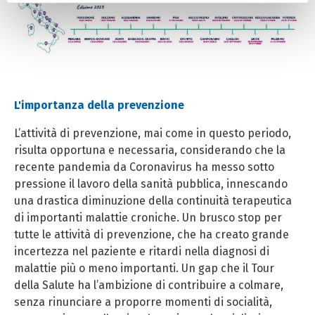
anonimi e di profilazione, anche di terza parte, per
effettuare analisi statistiche e per consentirci di inviare
pubblicità, anche personalizzata. Per accettare i cookie
analitici e di profilazione, clicca su «Accetta tutti». Per
gestire o disabilitare i cookie clicca su «Personalizza».
Per chiudere il banner e rifiutarli clicca sul tasto
L'importanza della prevenzione
«RIFIUTA»; in questo caso, la navigazione proseguirà
esclusivamente con i cookie tecnici. Per maggiori
L’attività di prevenzione, mai come in questo periodo,
informazioni, ti invitiamo a leggere la nostra Cookie
risulta opportuna e necessaria, considerando che la
Policy.
recente pandemia da Coronavirus ha messo sotto
pressione il lavoro della sanità pubblica, innescando
una drastica diminuzione della continuità terapeutica
di importanti malattie croniche. Un brusco stop per
tutte le attività di prevenzione, che ha creato grande
incertezza nel paziente e ritardi nella diagnosi di
malattie più o meno importanti. Un gap che il Tour
della Salute ha l’ambizione di contribuire a colmare,
senza rinunciare a proporre momenti di socialità,